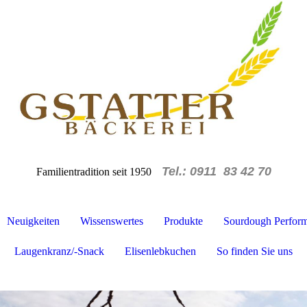
Tel.: 0911 83 42 70
Familientradition seit 1950
Neuigkeiten
Wissenswertes
Produkte
Sourdough Performa
Laugenkranz/-Snack
Elisenlebkuchen
So finden Sie uns